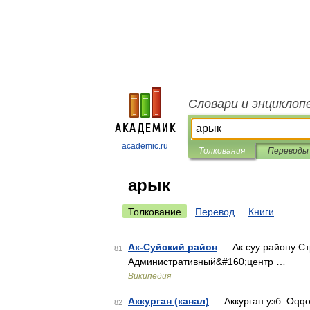
Словари и энциклоп
academic.ru
Толкования
Переводы
арык
Толкование
Перевод
Книги
Ак-Суйский район
— Ак суу району Ст
81
Административный&#160;центр …
Википедия
Аккурган (канал)
— Аккурган узб. Oqqo
82