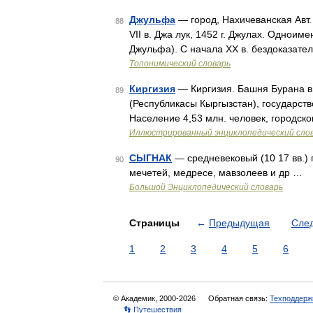
Джульфа
— город, Нахичеванская Авт. 
88
VII в. Джа лук, 1452 г. Джулах. Одноим
Джульфа). С начала XX в. бездоказате
Топонимический словарь
Киргизия
— Киргизия. Башня Бурана в 
89
(Республикасы Кыргызстан), государств
Население 4,53 млн. человек, городско
Иллюстрированный энциклопедический сло
СЫГНАК
— средневековый (10 17 вв.) г
90
мечетей, медресе, мавзолеев и др …
Большой Энциклопедический словарь
Страницы
←
Предыдущая
Сле
1
2
3
4
5
6
© Академик, 2000-2026
Обратная связь:
Техподдерж
👣 Путешествия