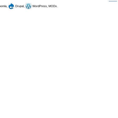
omla,
Drupal,
WordPress, MODx.