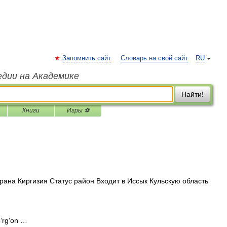
Запомнить сайт
Словарь на свой сайт
RU
едии на Академике
Найти!
Книги
Игры ⚽
рана Киргизия Статус район Входит в Иссык Кульскую область
‘rg‘on …