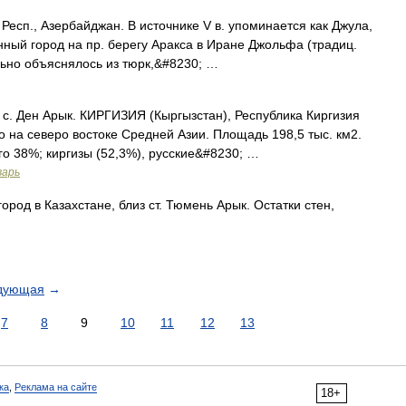
Респ., Азербайджан. В источнике V в. упоминается как Джула,
енный город на пр. берегу Аракса в Иране Джольфа (традиц.
льно объяснялось из тюрк,&#8230; …
с. Ден Арык. КИРГИЗИЯ (Кыргызстан), Республика Киргизия
о на северо востоке Средней Азии. Площадь 198,5 тыс. км2.
го 38%; киргизы (52,3%), русские&#8230; …
варь
ород в Казахстане, близ ст. Тюмень Арык. Остатки стен,
дующая
→
7
8
9
10
11
12
13
ка
,
Реклама на сайте
18+