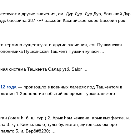
ствуют и другие значения, см. Дур Дур. Дур Дур, Большой Дур
дь бассейна 387 км² Бассейн Каспийское море Бассейн рек
о термина существуют и другие значения, см. Пушкинская
 топонимика Пушкинская Ташкент Пушкин кучаси …
ная система Ташкента Салар узб. Salor …
12 года
— произошло в военных лагерях под Ташкентом в
ржание 1 Хронология событий во время Туркестанского
ган (кием һ. б. ш. тур.) 2. Арык һәм кечкенә; арык кыяфәтле. и.
лә 3. күч. Кимчелекле, тулы булмаган, җитешсезлекләре
к пальто 5. и. Бер&#8230; …