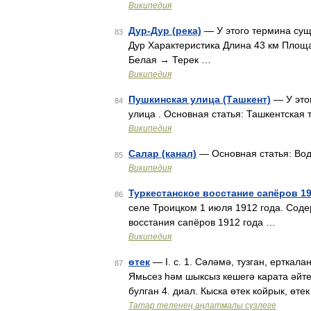
Википедия
Дур-Дур (река)
— У этого термина суще
83
Дур Характеристика Длина 43 км Площа
Белая → Терек …
Википедия
Пушкинская улица (Ташкент)
— У этог
84
улица . Основная статья: Ташкентская
Википедия
Салар (канал)
— Основная статья: Вод
85
Википедия
Туркестанское восстание сапёров 19
86
селе Троицком 1 июля 1912 года. Соде
восстания сапёров 1912 года …
Википедия
өтек
— I. с. 1. Сәләмә, тузган, ерткалан
87
Ямьсез һәм шыксыз кешегә карата әйте
булган 4. диал. Кыска өтек койрык, өте
Татар теленең аңлатмалы сүзлеге